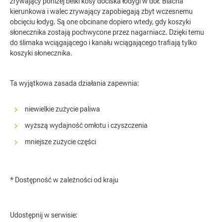
zrywający poniżej belki kosy dociska łodygi w dół. Blacha
kierunkowa i walec zrywający zapobiegają zbyt wczesnemu
obcięciu łodyg. Są one obcinane dopiero wtedy, gdy koszyki
słonecznika zostają pochwycone przez nagarniacz. Dzięki temu
do ślimaka wciągającego i kanału wciągającego trafiają tylko
koszyki słonecznika.
Ta wyjątkowa zasada działania zapewnia:
niewielkie zużycie paliwa
wyższą wydajność omłotu i czyszczenia
mniejsze zużycie części
* Dostępność w zależności od kraju
Udostępnij w serwisie: