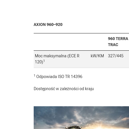
AXION 960–920
960 TERRA
TRAC
Moc maksymalna (ECE R
kW/KM
327/445
1
120)
1
Odpowiada ISO TR 14396
Dostępność w zależności od kraju