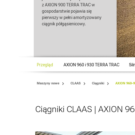
z AXION 900 TERRA TRAC w
gospodarstwie pojawia się
pierwszy w pełni amortyzowany
ciągnik półgąsienicowy.
Przegląd
AXION 960 i 930 TERRA TRAC
Sil
Maszyny nowe
CLAAS
Ciągniki
AXION 960–
Ciągniki CLAAS | AXION 9