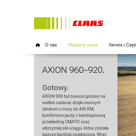
O nas
Maszyny nowe
Serwis i Częś
AXION 960–920.
Gotowy.
AXION 900 był zawsze gotowy na
wielkie zadania: dzięki mocnym
silnikom o mocy do 445 KM,
komfortowi jazdy z bezstopniową
przekładnią CMATIC oraz
olbrzymiej sile uciągu, która została
jeszcze bardziej zwiększona. Wraz