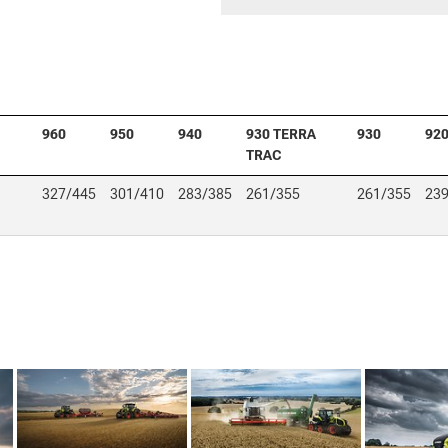
960
950
940
930 TERRA
930
92
TRAC
327/445
301/410
283/385
261/355
261/355
23