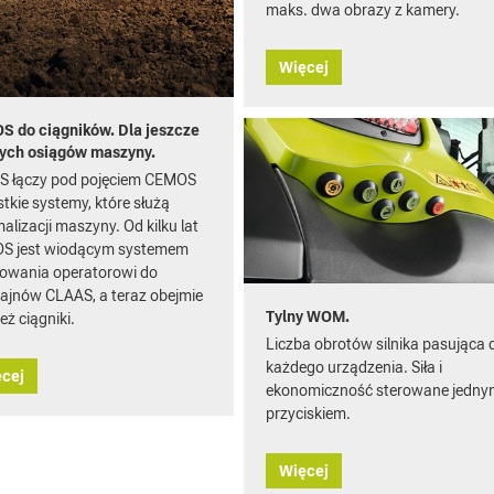
maks. dwa obrazy z kamery.
Więcej
 do ciągników. Dla jeszcze
zych osiągów maszyny.
S łączy pod pojęciem CEMOS
tkie systemy, które służą
alizacji maszyny. Od kilku lat
S jest wiodącym systemem
owania operatorowi do
jnów CLAAS, a teraz obejmie
Tylny WOM.
eż ciągniki.
Liczba obrotów silnika pasująca 
każdego urządzenia. Siła i
cej
ekonomiczność sterowane jedny
przyciskiem.
Więcej