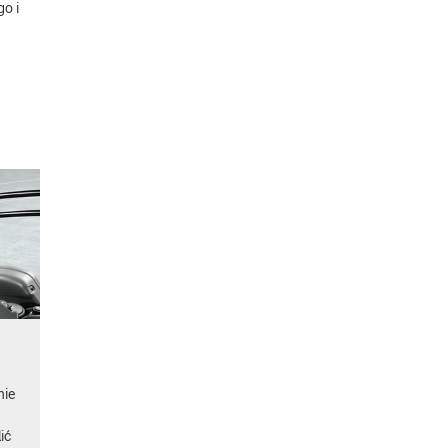
go i
nie
ić