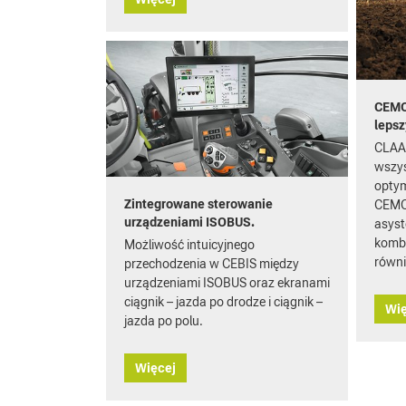
CEMOS
leps
CLAA
wszys
optym
Zintegrowane sterowanie
CEMO
urządzeniami ISOBUS.
asyst
komba
Możliwość intuicyjnego
równi
przechodzenia w CEBIS między
urządzeniami ISOBUS oraz ekranami
ciągnik – jazda po drodze i ciągnik –
Wię
jazda po polu.
Więcej