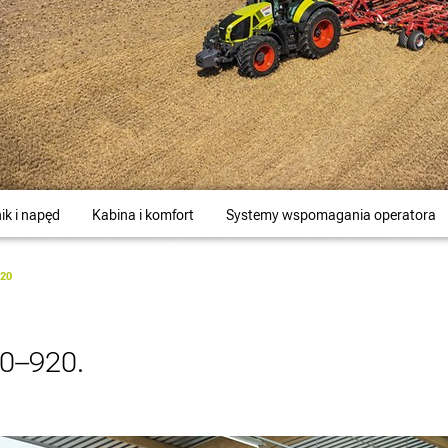
nik i napęd
Kabina i komfort
Systemy wspomagania operatora
920
60–920.